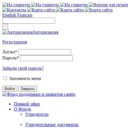
English
Français
Авторизация
Регистрация
Логин
*
Пароль
*
Забыли свой пароль?
Запомнить меня
Прямой эфир
О Фонде
Учредители
Учредительные документы