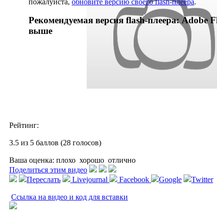
пожалуйста,
обновите версию своего flash-плеера
.
Рекомендуемая версия flash-плеера: Adobe Fl
выше
Рейтинг:
3.5 из 5 баллов (28 голосов)
Ваша оценка:
плохо
хорошо
отлично
Поделиться этим видео
Переслать
Livejournal
Facebook
Google
Twitter
Ссылка на видео и код для вставки