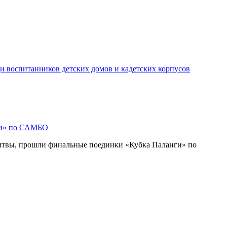
и воспитанников детских домов и кадетских корпусов
ги» по САМБО
Литвы, прошли финальные поединки «Кубка Паланги» по