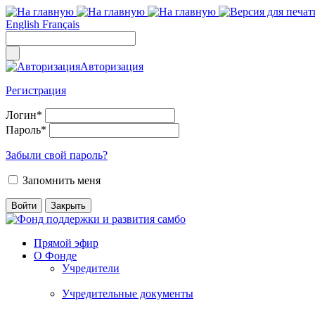
English
Français
Авторизация
Регистрация
Логин
*
Пароль
*
Забыли свой пароль?
Запомнить меня
Прямой эфир
О Фонде
Учредители
Учредительные документы