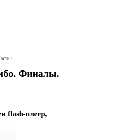
асть 1
мбо. Финалы.
 flash-плеер,