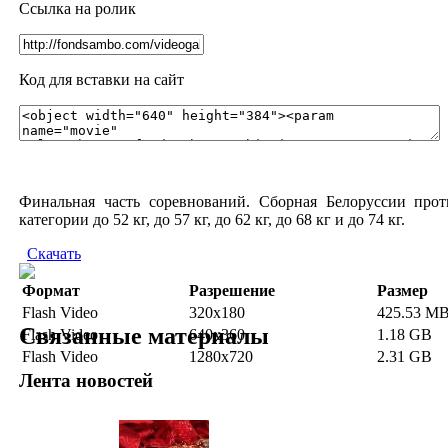
Ссылка на ролик
Код для вставки на сайт
Финальная часть соревнований. Сборная Белоруссии про
категории до 52 кг, до 57 кг, до 62 кг, до 68 кг и до 74 кг.
Скачать
Формат
Разрешение
Размер
Flash Video
320x180
425.53 M
Связанные материалы
Flash Video
640x360
1.18 GB
Flash Video
1280x720
2.31 GB
Лента новостей