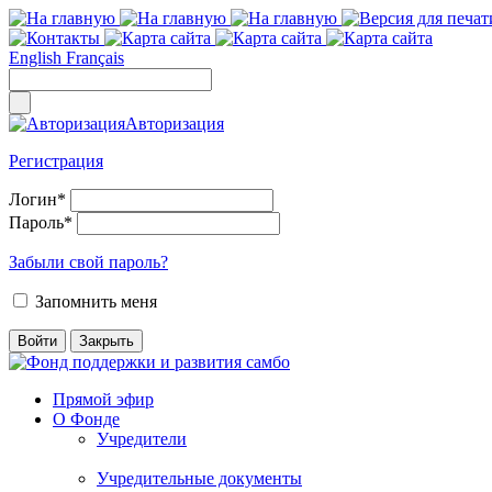
English
Français
Авторизация
Регистрация
Логин
*
Пароль
*
Забыли свой пароль?
Запомнить меня
Прямой эфир
О Фонде
Учредители
Учредительные документы