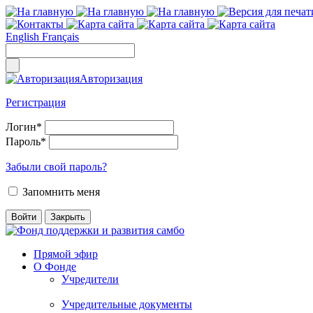
English
Français
Авторизация
Регистрация
Логин
*
Пароль
*
Забыли свой пароль?
Запомнить меня
Прямой эфир
О Фонде
Учредители
Учредительные документы