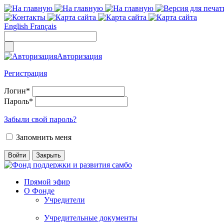
English
Français
Авторизация
Регистрация
Логин
*
Пароль
*
Забыли свой пароль?
Запомнить меня
Прямой эфир
О Фонде
Учредители
Учредительные документы