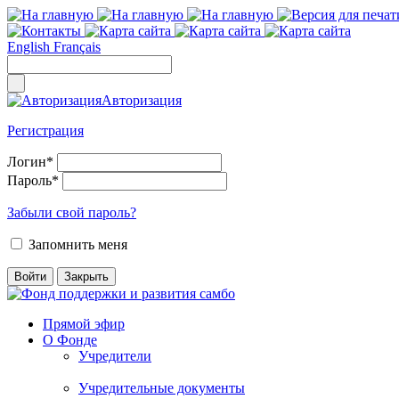
English
Français
Авторизация
Регистрация
Логин
*
Пароль
*
Забыли свой пароль?
Запомнить меня
Прямой эфир
О Фонде
Учредители
Учредительные документы