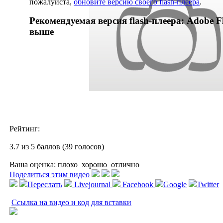
пожалуйста,
обновите версию своего flash-плеера
.
Рекомендуемая версия flash-плеера: Adobe Fl
выше
Рейтинг:
3.7 из 5 баллов (39 голосов)
Ваша оценка:
плохо
хорошо
отлично
Поделиться этим видео
Переслать
Livejournal
Facebook
Google
Twitter
Ссылка на видео и код для вставки