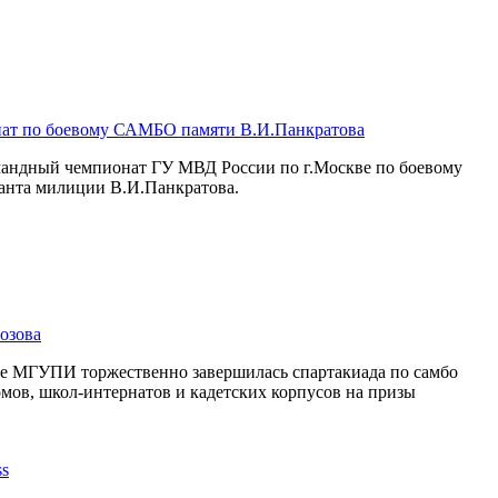
ат по боевому САМБО памяти В.И.Панкратова
омандный чемпионат ГУ МВД России по г.Москве по боевому
анта милиции В.И.Панкратова.
озова
се МГУПИ торжественно завершилась спартакиада по самбо
мов, школ-интернатов и кадетских корпусов на призы
.