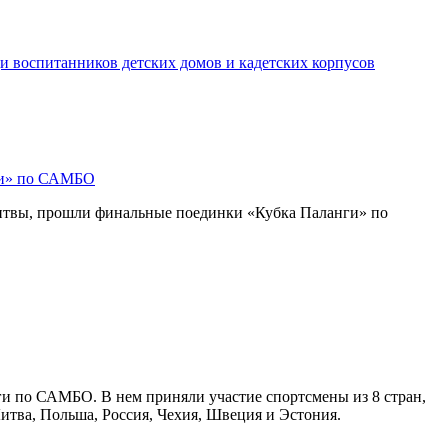
и воспитанников детских домов и кадетских корпусов
ги» по САМБО
Литвы, прошли финальные поединки «Кубка Паланги» по
ги по САМБО. В нем приняли участие спортсмены из 8 стран,
Литва, Польша, Россия, Чехия, Швеция и Эстония.