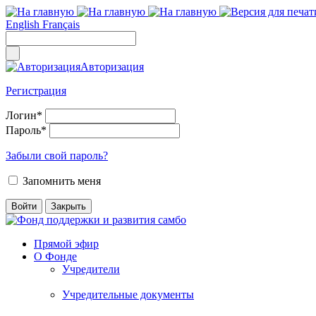
English
Français
Авторизация
Регистрация
Логин
*
Пароль
*
Забыли свой пароль?
Запомнить меня
Прямой эфир
О Фонде
Учредители
Учредительные документы