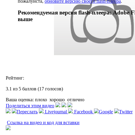
пожалуйста,
обновите версию своего flash-плеера
.
Рекомендуемая версия flash-плеера: Adobe Fl
выше
Рейтинг:
3.1 из 5 баллов (17 голосов)
Ваша оценка:
плохо
хорошо
отлично
Поделиться этим видео
Переслать
Livejournal
Facebook
Google
Twitter
Ссылка на видео и код для вставки