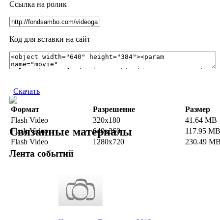
Ссылка на ролик
Код для вставки на сайт
Скачать
Формат
Разрешение
Размер
Flash Video
320x180
41.64 MB
Связанные материалы
Flash Video
640x360
117.95 M
Flash Video
1280x720
230.49 M
Лента событий