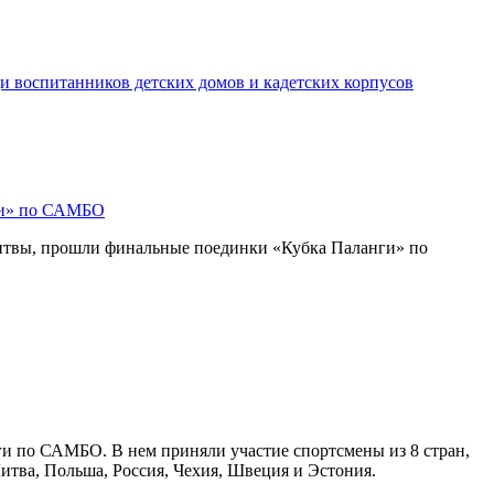
и воспитанников детских домов и кадетских корпусов
ги» по САМБО
Литвы, прошли финальные поединки «Кубка Паланги» по
ги по САМБО. В нем приняли участие спортсмены из 8 стран,
Литва, Польша, Россия, Чехия, Швеция и Эстония.