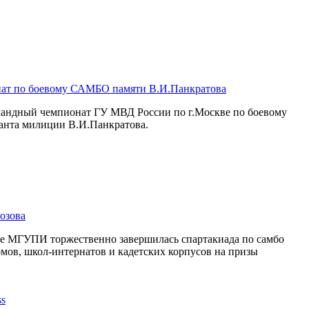
ат по боевому САМБО памяти В.И.Панкратова
омандный чемпионат ГУ МВД России по г.Москве по боевому
анта милиции В.И.Панкратова.
озова
се МГУПИ торжественно завершилась спартакиада по самбо
мов, школ-интернатов и кадетских корпусов на призы
.