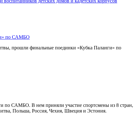
и воспитанников детских домов и кадетских корпусов
ги» по САМБО
Литвы, прошли финальные поединки «Кубка Паланги» по
ги по САМБО. В нем приняли участие спортсмены из 8 стран,
Литва, Польша, Россия, Чехия, Швеция и Эстония.