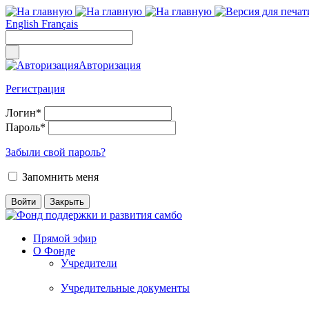
English
Français
Авторизация
Регистрация
Логин
*
Пароль
*
Забыли свой пароль?
Запомнить меня
Прямой эфир
О Фонде
Учредители
Учредительные документы