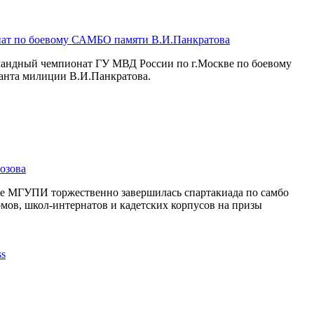
ат по боевому САМБО памяти В.И.Панкратова
омандный чемпионат ГУ МВД России по г.Москве по боевому
анта милиции В.И.Панкратова.
озова
се МГУПИ торжественно завершилась спартакиада по самбо
мов, школ-интернатов и кадетских корпусов на призы
.