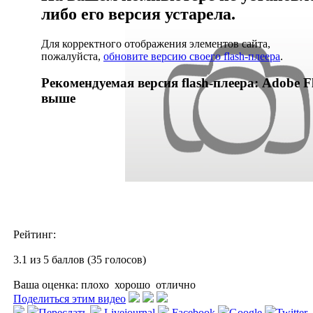
либо его версия устарела.
Для корректного отображения элементов сайта,
пожалуйста,
обновите версию своего flash-плеера
.
Рекомендуемая версия flash-плеера: Adobe Fl
выше
Рейтинг:
3.1 из 5 баллов (35 голосов)
Ваша оценка:
плохо
хорошо
отлично
Поделиться этим видео
Переслать
Livejournal
Facebook
Google
Twitter