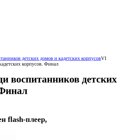
итанников детских домов и кадетских корпусов
VI
кадетских корпусов. Финал
ди воспитанников детских
 Финал
 flash-плеер,