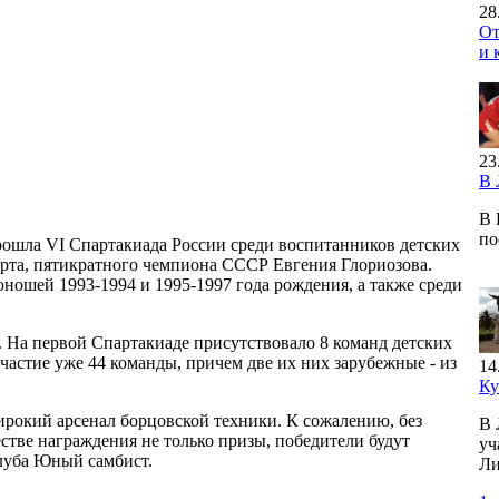
28
От
и 
23
В 
В 
по
рошла VI Спартакиада России среди воспитанников детских
орта, пятикратного чемпиона СССР Евгения Глориозова.
юношей 1993-1994 и 1995-1997 года рождения, а также среди
 На первой Спартакиаде присутствовало 8 команд детских
частие уже 44 команды, причем две их них зарубежные - из
14
Ку
ирокий арсенал борцовской техники. К сожалению, без
В 
стве награждения не только призы, победители будут
уч
клуба Юный самбист.
Ли