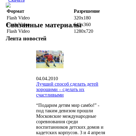
Формат
Разрешение
Flash Video
320x180
Связанные материалы
Flash Video
640x360
Flash Video
1280x720
Лента новостей
04.04.2010
Лучший способ сделать детей
хорошими – сделать их
счастливыми
“Подарим детям мир самбо!” -
под таким девизом прошли
Московские международные
соревнования среди
воспитанников детских домов и
кадетских корпусов. 3 и 4 апреля