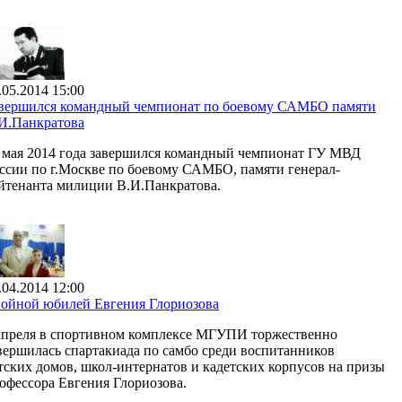
.05.2014 15:00
вершился командный чемпионат по боевому САМБО памяти
И.Панкратова
 мая 2014 года завершился командный чемпионат ГУ МВД
ссии по г.Москве по боевому САМБО, памяти генерал-
йтенанта милиции В.И.Панкратова.
.04.2014 12:00
ойной юбилей Евгения Глориозова
апреля в спортивном комплексе МГУПИ торжественно
вершилась спартакиада по самбо среди воспитанников
тских домов, школ-интернатов и кадетских корпусов на призы
офессора Евгения Глориозова.