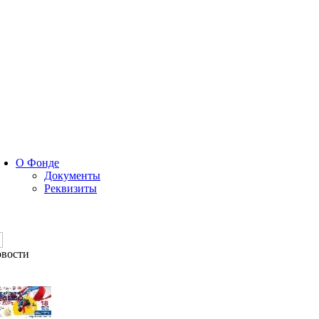
О Фонде
Документы
Реквизиты
вости