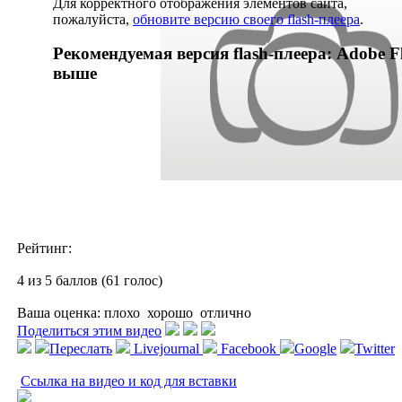
Для корректного отображения элементов сайта,
пожалуйста,
обновите версию своего flash-плеера
.
Рекомендуемая версия flash-плеера: Adobe Fl
выше
Рейтинг:
4 из 5 баллов (61 голос)
Ваша оценка:
плохо
хорошо
отлично
Поделиться этим видео
Переслать
Livejournal
Facebook
Google
Twitter
Ссылка на видео и код для вставки