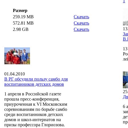
1
Размер
259.19 MB
Скачать
572.81 MB
Скачать
13
2.98 GB
Скачать
За
В.
13
Ро
ле
01.04.2010
В РГ обсудили пользу самбо для
воспитанников детских домов
25
1 апреля в Российской газете
Дв
прошла пресс-конференция,
приуроченная к VI Московским
6 
соревнованиям по борьбе самбо
за
среди воспитанников детских
де
домов и школ-интернатов на
пр
призы профессора Глориозова.