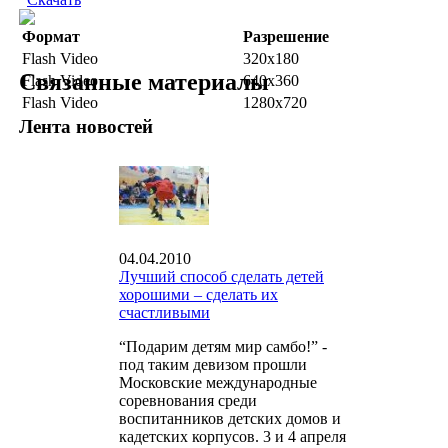
Формат
Разрешение
Flash Video
320x180
Связанные материалы
Flash Video
640x360
Flash Video
1280x720
Лента новостей
04.04.2010
Лучший способ сделать детей
хорошими – сделать их
счастливыми
“Подарим детям мир самбо!” -
под таким девизом прошли
Московские международные
соревнования среди
воспитанников детских домов и
кадетских корпусов. 3 и 4 апреля