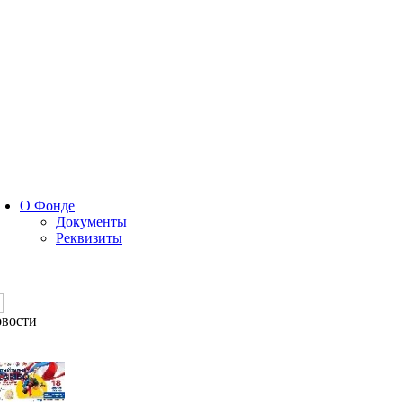
О Фонде
Документы
Реквизиты
вости