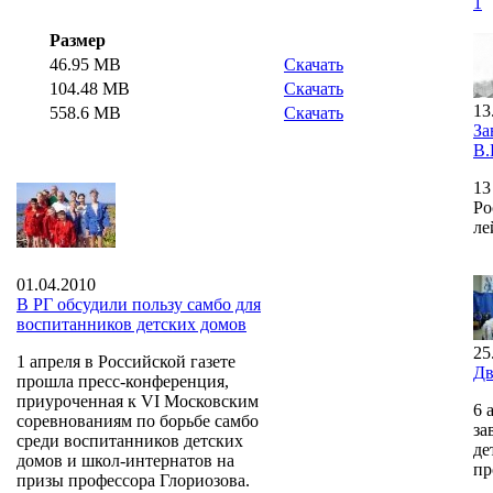
1
Размер
46.95 MB
Скачать
104.48 MB
Скачать
13
558.6 MB
Скачать
За
В.
13
Ро
ле
01.04.2010
В РГ обсудили пользу самбо для
воспитанников детских домов
25
1 апреля в Российской газете
Дв
прошла пресс-конференция,
приуроченная к VI Московским
6 
соревнованиям по борьбе самбо
за
среди воспитанников детских
де
домов и школ-интернатов на
пр
призы профессора Глориозова.