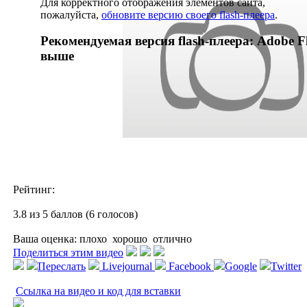
Для корректного отображения элементов сайта,
пожалуйста,
обновите версию своего flash-плеера
.
Рекомендуемая версия flash-плеера: Adobe Fl
выше
Рейтинг:
3.8 из 5 баллов (6 голосов)
Ваша оценка:
плохо
хорошо
отлично
Поделиться этим видео
Переслать
Livejournal
Facebook
Google
Twitter
Ссылка на видео и код для вставки