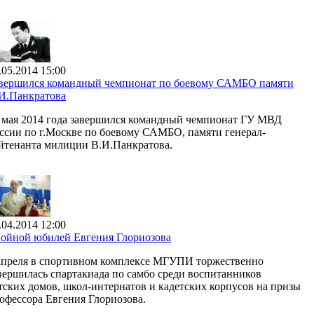
.05.2014 15:00
вершился командный чемпионат по боевому САМБО памяти
И.Панкратова
 мая 2014 года завершился командный чемпионат ГУ МВД
ссии по г.Москве по боевому САМБО, памяти генерал-
йтенанта милиции В.И.Панкратова.
.04.2014 12:00
ойной юбилей Евгения Глориозова
апреля в спортивном комплексе МГУПИ торжественно
вершилась спартакиада по самбо среди воспитанников
тских домов, школ-интернатов и кадетских корпусов на призы
офессора Евгения Глориозова.