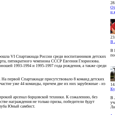
28
От
и 
23
В 
В 
по
рошла VI Спартакиада России среди воспитанников детских
орта, пятикратного чемпиона СССР Евгения Глориозова.
юношей 1993-1994 и 1995-1997 года рождения, а также среди
 На первой Спартакиаде присутствовало 8 команд детских
частие уже 44 команды, причем две их них зарубежные - из
14
Ку
ирокий арсенал борцовской техники. К сожалению, без
В 
стве награждения не только призы, победители будут
уч
клуба Юный самбист.
Ли