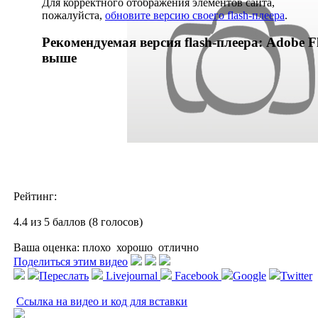
Для корректного отображения элементов сайта,
пожалуйста,
обновите версию своего flash-плеера
.
Рекомендуемая версия flash-плеера: Adobe Fl
выше
Рейтинг:
4.4 из 5 баллов (8 голосов)
Ваша оценка:
плохо
хорошо
отлично
Поделиться этим видео
Переслать
Livejournal
Facebook
Google
Twitter
Ссылка на видео и код для вставки