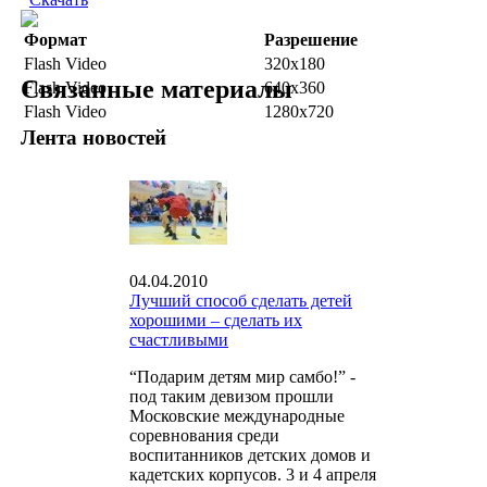
Формат
Разрешение
Flash Video
320x180
Связанные материалы
Flash Video
640x360
Flash Video
1280x720
Лента новостей
04.04.2010
Лучший способ сделать детей
хорошими – сделать их
счастливыми
“Подарим детям мир самбо!” -
под таким девизом прошли
Московские международные
соревнования среди
воспитанников детских домов и
кадетских корпусов. 3 и 4 апреля