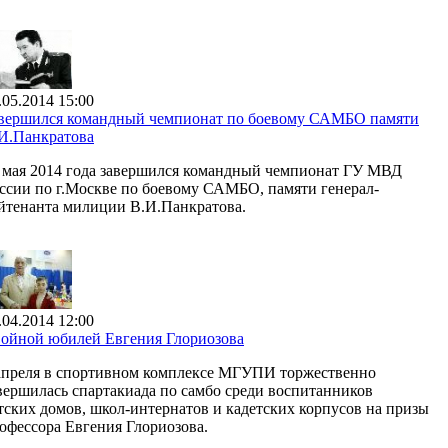
.05.2014 15:00
вершился командный чемпионат по боевому САМБО памяти
И.Панкратова
 мая 2014 года завершился командный чемпионат ГУ МВД
ссии по г.Москве по боевому САМБО, памяти генерал-
йтенанта милиции В.И.Панкратова.
.04.2014 12:00
ойной юбилей Евгения Глориозова
апреля в спортивном комплексе МГУПИ торжественно
вершилась спартакиада по самбо среди воспитанников
тских домов, школ-интернатов и кадетских корпусов на призы
офессора Евгения Глориозова.