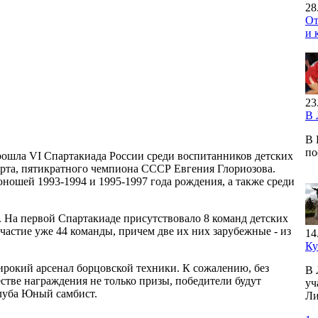
28
От
и 
23
В 
В 
по
рошла VI Спартакиада России среди воспитанников детских
орта, пятикратного чемпиона СССР Евгения Глориозова.
юношей 1993-1994 и 1995-1997 года рождения, а также среди
 На первой Спартакиаде присутствовало 8 команд детских
частие уже 44 команды, причем две их них зарубежные - из
14
Ку
ирокий арсенал борцовской техники. К сожалению, без
В 
стве награждения не только призы, победители будут
уч
клуба Юный самбист.
Ли