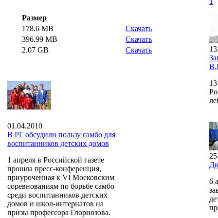
1
Размер
178.6 MB
Скачать
396.99 MB
Скачать
13
2.07 GB
Скачать
За
В.
13
Ро
ле
01.04.2010
В РГ обсудили пользу самбо для
воспитанников детских домов
25
1 апреля в Российской газете
Дв
прошла пресс-конференция,
приуроченная к VI Московским
6 
соревнованиям по борьбе самбо
за
среди воспитанников детских
де
домов и школ-интернатов на
пр
призы профессора Глориозова.