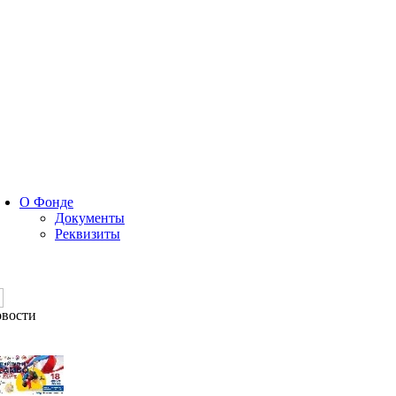
О Фонде
Документы
Реквизиты
вости