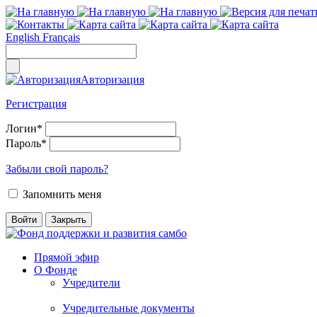
English
Français
Авторизация
Регистрация
Логин
*
Пароль
*
Забыли свой пароль?
Запомнить меня
Прямой эфир
О Фонде
Учредители
Учредительные документы