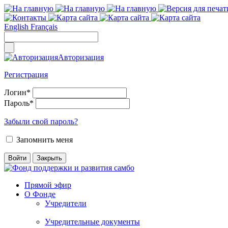
English
Français
Авторизация
Регистрация
Логин
*
Пароль
*
Забыли свой пароль?
Запомнить меня
Прямой эфир
О Фонде
Учредители
Учредительные документы