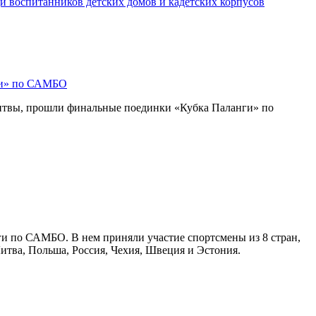
и воспитанников детских домов и кадетских корпусов
ги» по САМБО
Литвы, прошли финальные поединки «Кубка Паланги» по
ги по САМБО. В нем приняли участие спортсмены из 8 стран,
Литва, Польша, Россия, Чехия, Швеция и Эстония.