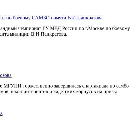
ат по боевому САМБО памяти В.И.Панкратова
омандный чемпионат ГУ МВД России по г.Москве по боевому
анта милиции В.И.Панкратова.
озова
се МГУПИ торжественно завершилась спартакиада по самбо
мов, школ-интернатов и кадетских корпусов на призы
.