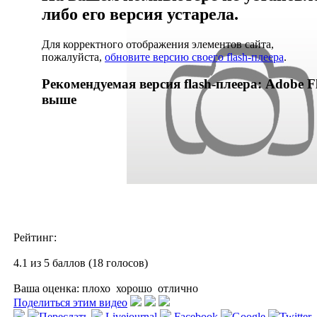
либо его версия устарела.
Для корректного отображения элементов сайта,
пожалуйста,
обновите версию своего flash-плеера
.
Рекомендуемая версия flash-плеера: Adobe Fl
выше
Рейтинг:
4.1 из 5 баллов (18 голосов)
Ваша оценка:
плохо
хорошо
отлично
Поделиться этим видео
Переслать
Livejournal
Facebook
Google
Twitter