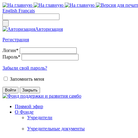
English
Français
Авторизация
Регистрация
Логин
*
Пароль
*
Забыли свой пароль?
Запомнить меня
Прямой эфир
О Фонде
Учредители
Учредительные документы