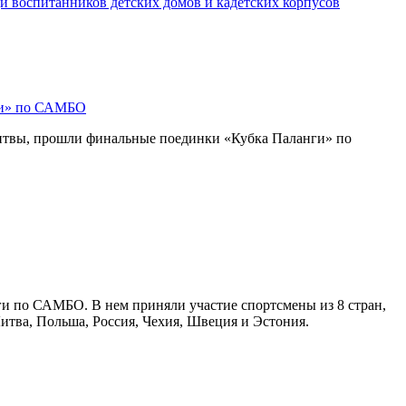
и воспитанников детских домов и кадетских корпусов
ги» по САМБО
Литвы, прошли финальные поединки «Кубка Паланги» по
ги по САМБО. В нем приняли участие спортсмены из 8 стран,
Литва, Польша, Россия, Чехия, Швеция и Эстония.