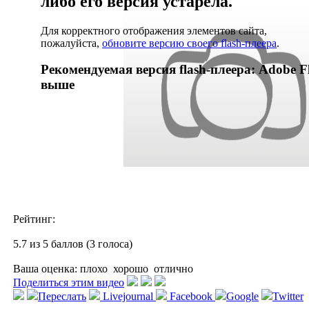
либо его версия устарела.
Для корректного отображения элементов сайта,
пожалуйста,
обновите версию своего flash-плеера
.
Рекомендуемая версия flash-плеера: Adobe Fl
выше
Рейтинг:
5.7 из 5 баллов (3 голоса)
Ваша оценка:
плохо
хорошо
отлично
Поделиться этим видео
Переслать
Livejournal
Facebook
Google
Twitter