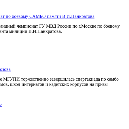
ат по боевому САМБО памяти В.И.Панкратова
омандный чемпионат ГУ МВД России по г.Москве по боевому
анта милиции В.И.Панкратова.
озова
се МГУПИ торжественно завершилась спартакиада по самбо
мов, школ-интернатов и кадетских корпусов на призы
.