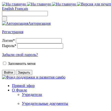
English
Français
Авторизация
Регистрация
Логин
*
Пароль
*
Забыли свой пароль?
Запомнить меня
Прямой эфир
О Фонде
Учредители
Учредительные документы