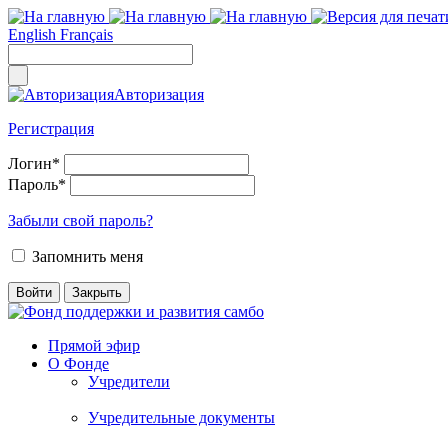
English
Français
Авторизация
Регистрация
Логин
*
Пароль
*
Забыли свой пароль?
Запомнить меня
Прямой эфир
О Фонде
Учредители
Учредительные документы