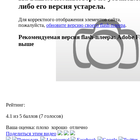
либо его версия устарела.
Для корректного отображения элементов сайта,
пожалуйста,
обновите версию своего flash-плеера
.
Рекомендуемая версия flash-плеера: Adobe Fl
выше
Рейтинг:
4.1 из 5 баллов (7 голосов)
Ваша оценка:
плохо
хорошо
отлично
Поделиться этим видео
Переслать
Livejournal
Facebook
Google
Twitter