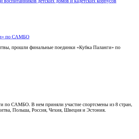
и воспитанников детских домов и кадетских корпусов
ги» по САМБО
Литвы, прошли финальные поединки «Кубка Паланги» по
ги по САМБО. В нем приняли участие спортсмены из 8 стран,
Литва, Польша, Россия, Чехия, Швеция и Эстония.