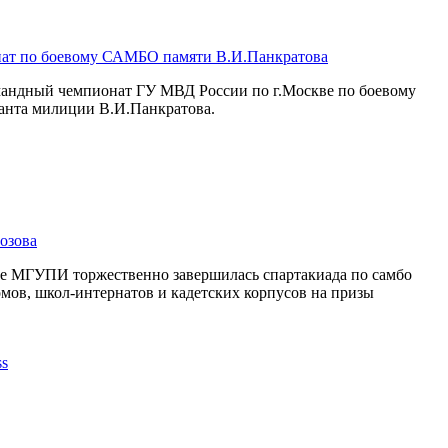
ат по боевому САМБО памяти В.И.Панкратова
омандный чемпионат ГУ МВД России по г.Москве по боевому
анта милиции В.И.Панкратова.
озова
се МГУПИ торжественно завершилась спартакиада по самбо
мов, школ-интернатов и кадетских корпусов на призы
.