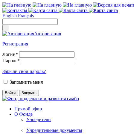
English
Français
Авторизация
Регистрация
Логин
*
Пароль
*
Забыли свой пароль?
Запомнить меня
Прямой эфир
О Фонде
Учредители
Учредительные документы