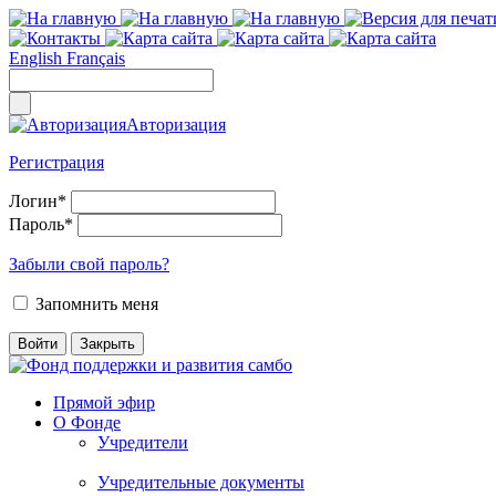
English
Français
Авторизация
Регистрация
Логин
*
Пароль
*
Забыли свой пароль?
Запомнить меня
Прямой эфир
О Фонде
Учредители
Учредительные документы