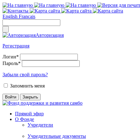
English
Français
Авторизация
Регистрация
Логин
*
Пароль
*
Забыли свой пароль?
Запомнить меня
Прямой эфир
О Фонде
Учредители
Учредительные документы