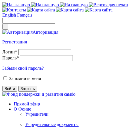
English
Français
Авторизация
Регистрация
Логин
*
Пароль
*
Забыли свой пароль?
Запомнить меня
Прямой эфир
О Фонде
Учредители
Учредительные документы