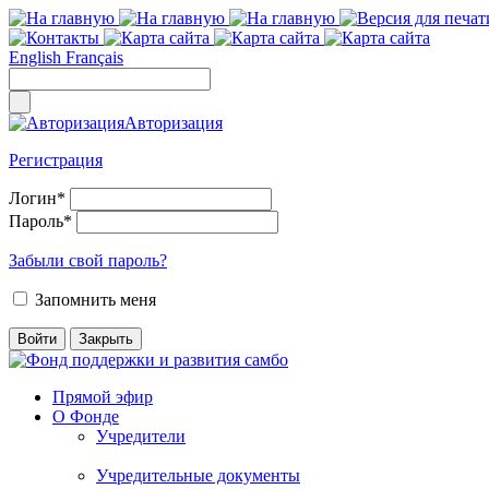
English
Français
Авторизация
Регистрация
Логин
*
Пароль
*
Забыли свой пароль?
Запомнить меня
Прямой эфир
О Фонде
Учредители
Учредительные документы