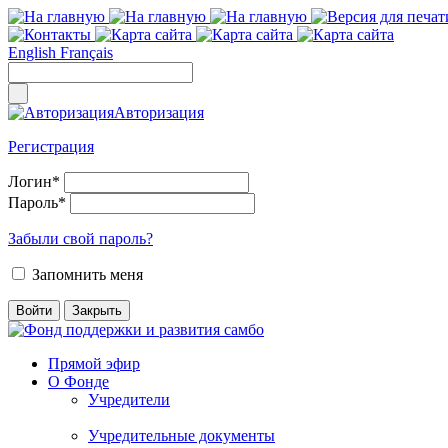
English
Français
Авторизация
Регистрация
Логин
*
Пароль
*
Забыли свой пароль?
Запомнить меня
Прямой эфир
О Фонде
Учредители
Учредительные документы