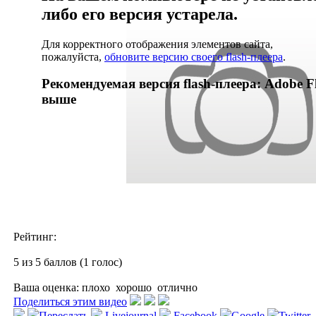
либо его версия устарела.
Для корректного отображения элементов сайта,
пожалуйста,
обновите версию своего flash-плеера
.
Рекомендуемая версия flash-плеера: Adobe Fl
выше
Рейтинг:
5 из 5 баллов (1 голос)
Ваша оценка:
плохо
хорошо
отлично
Поделиться этим видео
Переслать
Livejournal
Facebook
Google
Twitter