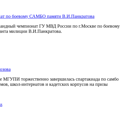
ат по боевому САМБО памяти В.И.Панкратова
омандный чемпионат ГУ МВД России по г.Москве по боевому
анта милиции В.И.Панкратова.
озова
се МГУПИ торжественно завершилась спартакиада по самбо
мов, школ-интернатов и кадетских корпусов на призы
.