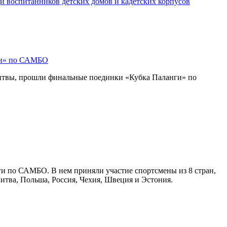
и воспитанников детских домов и кадетских корпусов
ги» по САМБО
Литвы, прошли финальные поединки «Кубка Паланги» по
ги по САМБО. В нем приняли участие спортсмены из 8 стран,
Литва, Польша, Россия, Чехия, Швеция и Эстония.