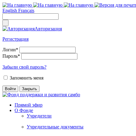
English
Français
Авторизация
Регистрация
Логин
*
Пароль
*
Забыли свой пароль?
Запомнить меня
Прямой эфир
О Фонде
Учредители
Учредительные документы