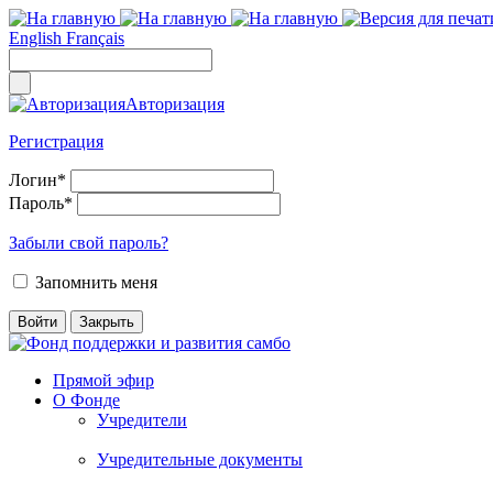
English
Français
Авторизация
Регистрация
Логин
*
Пароль
*
Забыли свой пароль?
Запомнить меня
Прямой эфир
О Фонде
Учредители
Учредительные документы