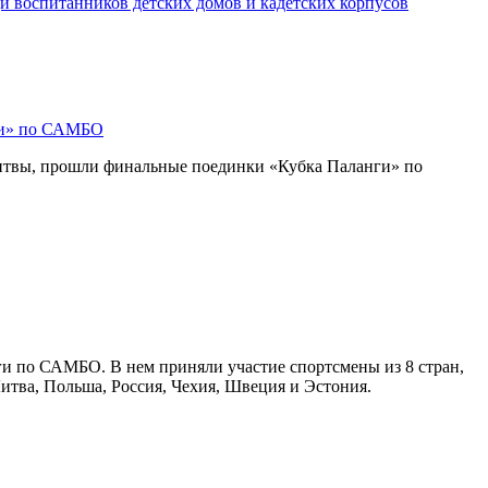
и воспитанников детских домов и кадетских корпусов
ги» по САМБО
Литвы, прошли финальные поединки «Кубка Паланги» по
ги по САМБО. В нем приняли участие спортсмены из 8 стран,
Литва, Польша, Россия, Чехия, Швеция и Эстония.