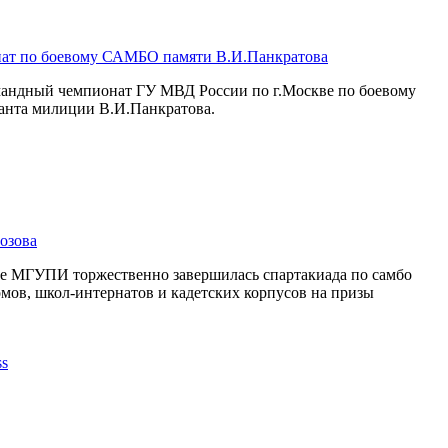
ат по боевому САМБО памяти В.И.Панкратова
омандный чемпионат ГУ МВД России по г.Москве по боевому
анта милиции В.И.Панкратова.
озова
се МГУПИ торжественно завершилась спартакиада по самбо
мов, школ-интернатов и кадетских корпусов на призы
.