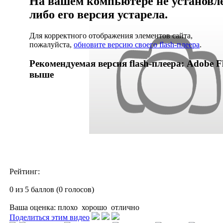
На вашем компьютере не установлен
либо его версия устарела.
Для корректного отображения элементов сайта,
пожалуйста,
обновите версию своего flash-плеера
.
Рекомендуемая версия flash-плеера: Adobe Fl
выше
Рейтинг:
0 из 5 баллов (0 голосов)
Ваша оценка:
плохо
хорошо
отлично
Поделиться этим видео