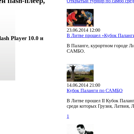
 flash-плеер,
Открытый турнир по самбо сред
23.06.2014 12:00
В Литве прошел «Кубок Палан
ash Player 10.0 и
В Паланге, курортном городе 
САМБО.
14.06.2014 21:00
Кубок Паланги по САМБО
В Литве прошел II Кубок Палан
среди которых Грузия, Латвия, 
1