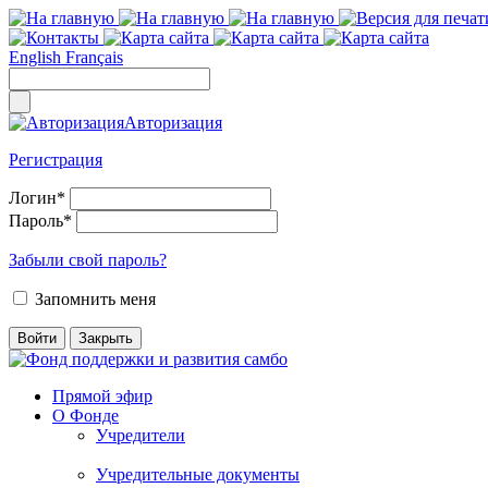
English
Français
Авторизация
Регистрация
Логин
*
Пароль
*
Забыли свой пароль?
Запомнить меня
Прямой эфир
О Фонде
Учредители
Учредительные документы