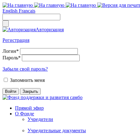
English
Français
Авторизация
Регистрация
Логин
*
Пароль
*
Забыли свой пароль?
Запомнить меня
Прямой эфир
О Фонде
Учредители
Учредительные документы