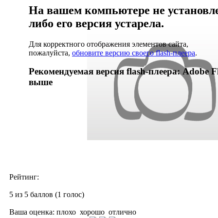
На вашем компьютере не установлен
либо его версия устарела.
Для корректного отображения элементов сайта,
пожалуйста,
обновите версию своего flash-плеера
.
Рекомендуемая версия flash-плеера: Adobe Fl
выше
Рейтинг:
5 из 5 баллов (1 голос)
Ваша оценка:
плохо
хорошо
отлично