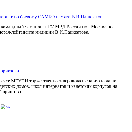
пионат по боевому САМБО памяти В.И.Панкратова
ся командный чемпионат ГУ МВД России по г.Москве по
ерал-лейтенанта милиции В.И.Панкратова.
лориозова
плексе МГУПИ торжественно завершилась спартакиада по
детских домов, школ-интернатов и кадетских корпусов на
лориозова.