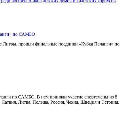
реди воспитанников детских домов и кадетских корпусов
ланги» по САМБО
де Литвы, прошли финальные поединки «Кубка Паланги» по
аланги по САМБО. В нем приняли участие спортсмены из 8
, Латвия, Литва, Польша, Россия, Чехия, Швеция и Эстония.