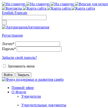
English
Français
Авторизация
Регистрация
Логин
*
Пароль
*
Забыли свой пароль?
Запомнить меня
Прямой эфир
О Фонде
Учредители
Учредительные документы