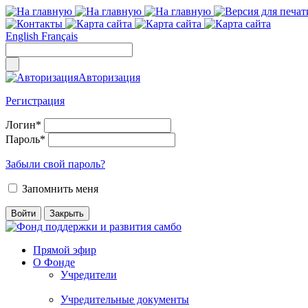
English
Français
Авторизация
Регистрация
Логин
*
Пароль
*
Забыли свой пароль?
Запомнить меня
Прямой эфир
О Фонде
Учредители
Учредительные документы