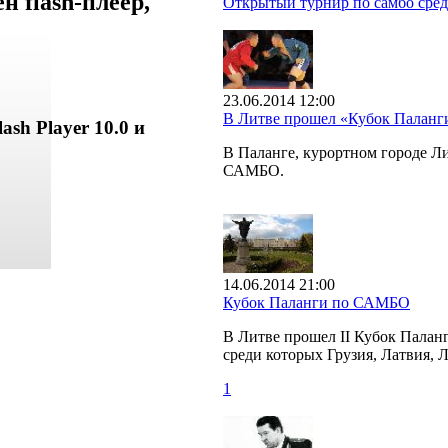
 flash-плеер,
Открытый турнир по самбо сред
23.06.2014 12:00
В Литве прошел «Кубок Палан
ash Player 10.0 и
В Паланге, курортном городе 
САМБО.
14.06.2014 21:00
Кубок Паланги по САМБО
В Литве прошел II Кубок Палан
среди которых Грузия, Латвия, 
1