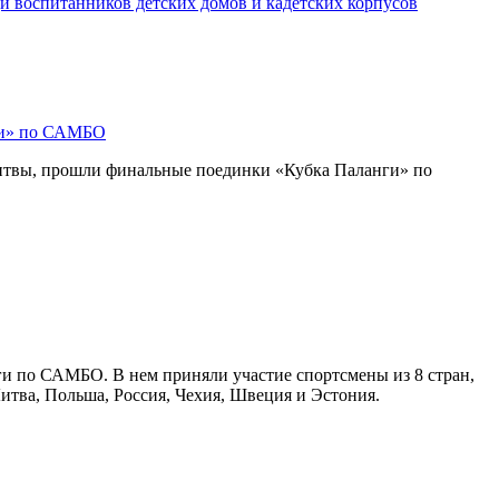
и воспитанников детских домов и кадетских корпусов
ги» по САМБО
Литвы, прошли финальные поединки «Кубка Паланги» по
ги по САМБО. В нем приняли участие спортсмены из 8 стран,
Литва, Польша, Россия, Чехия, Швеция и Эстония.