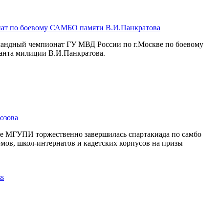
ат по боевому САМБО памяти В.И.Панкратова
омандный чемпионат ГУ МВД России по г.Москве по боевому
анта милиции В.И.Панкратова.
озова
се МГУПИ торжественно завершилась спартакиада по самбо
мов, школ-интернатов и кадетских корпусов на призы
.