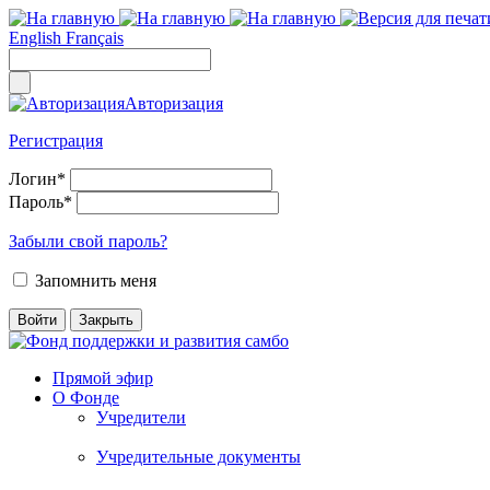
English
Français
Авторизация
Регистрация
Логин
*
Пароль
*
Забыли свой пароль?
Запомнить меня
Прямой эфир
О Фонде
Учредители
Учредительные документы