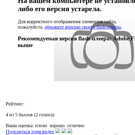
На вашем компьютере не установлен
либо его версия устарела.
Для корректного отображения элементов сайта,
пожалуйста,
обновите версию своего flash-плеера
.
Рекомендуемая версия flash-плеера: Adobe Fl
выше
Рейтинг:
4 из 5 баллов (2 голоса)
Ваша оценка:
плохо
хорошо
отлично
Поделиться этим видео