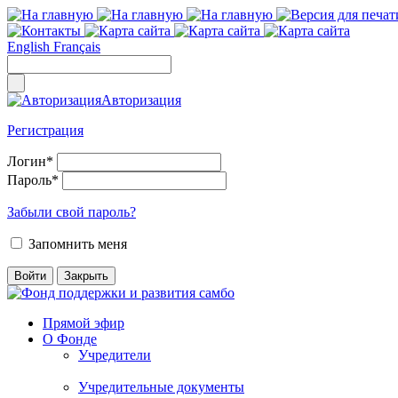
English
Français
Авторизация
Регистрация
Логин
*
Пароль
*
Забыли свой пароль?
Запомнить меня
Прямой эфир
О Фонде
Учредители
Учредительные документы