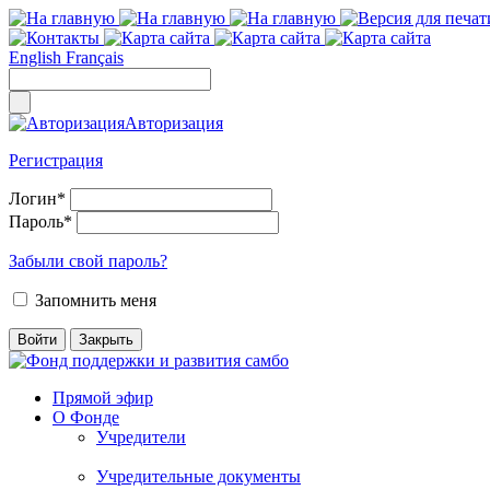
English
Français
Авторизация
Регистрация
Логин
*
Пароль
*
Забыли свой пароль?
Запомнить меня
Прямой эфир
О Фонде
Учредители
Учредительные документы