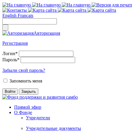
English
Français
Авторизация
Регистрация
Логин
*
Пароль
*
Забыли свой пароль?
Запомнить меня
Прямой эфир
О Фонде
Учредители
Учредительные документы