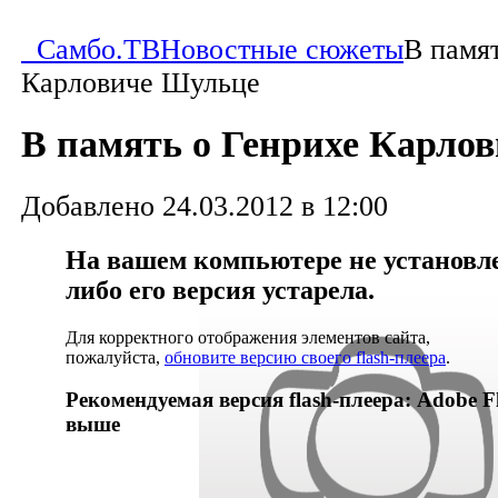
Самбо.ТВ
Новостные сюжеты
В памят
Карловиче Шульце
В память о Генрихе Карло
Добавлено 24.03.2012 в 12:00
На вашем компьютере не установлен
либо его версия устарела.
Для корректного отображения элементов сайта,
пожалуйста,
обновите версию своего flash-плеера
.
Рекомендуемая версия flash-плеера: Adobe Fl
выше