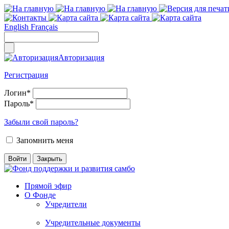
English
Français
Авторизация
Регистрация
Логин
*
Пароль
*
Забыли свой пароль?
Запомнить меня
Прямой эфир
О Фонде
Учредители
Учредительные документы