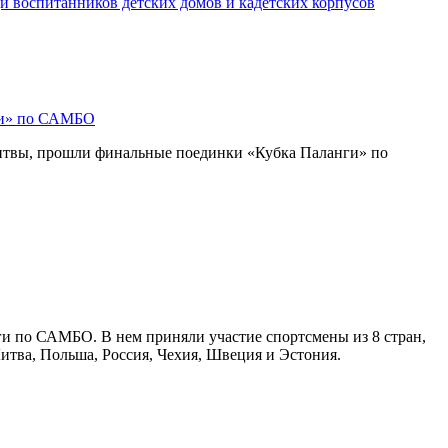
и воспитанников детских домов и кадетских корпусов
ги» по САМБО
Литвы, прошли финальные поединки «Кубка Паланги» по
ги по САМБО. В нем приняли участие спортсмены из 8 стран,
Литва, Польша, Россия, Чехия, Швеция и Эстония.