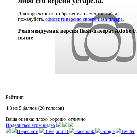
либо его версия устарела.
Для корректного отображения элементов сайта,
пожалуйста,
обновите версию своего flash-плеера
.
Рекомендуемая версия flash-плеера: Adobe Fl
выше
Рейтинг:
4.3 из 5 баллов (20 голосов)
Ваша оценка:
плохо
хорошо
отлично
Поделиться этим видео
Переслать
Livejournal
Facebook
Google
Twitter