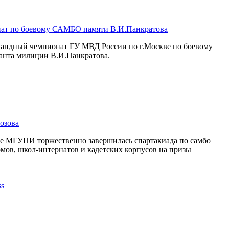
ат по боевому САМБО памяти В.И.Панкратова
омандный чемпионат ГУ МВД России по г.Москве по боевому
анта милиции В.И.Панкратова.
озова
се МГУПИ торжественно завершилась спартакиада по самбо
мов, школ-интернатов и кадетских корпусов на призы
.