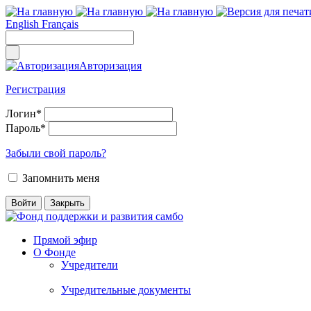
English
Français
Авторизация
Регистрация
Логин
*
Пароль
*
Забыли свой пароль?
Запомнить меня
Прямой эфир
О Фонде
Учредители
Учредительные документы