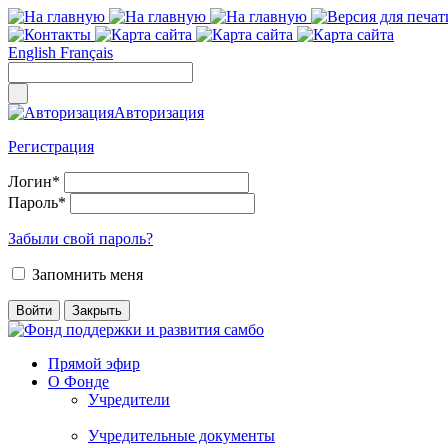
English
Français
Авторизация
Регистрация
Логин
*
Пароль
*
Забыли свой пароль?
Запомнить меня
Прямой эфир
О Фонде
Учредители
Учредительные документы