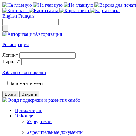
English
Français
Авторизация
Регистрация
Логин
*
Пароль
*
Забыли свой пароль?
Запомнить меня
Прямой эфир
О Фонде
Учредители
Учредительные документы