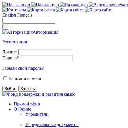
English
Français
Авторизация
Регистрация
Логин
*
Пароль
*
Забыли свой пароль?
Запомнить меня
Прямой эфир
О Фонде
Учредители
Учредительные документы