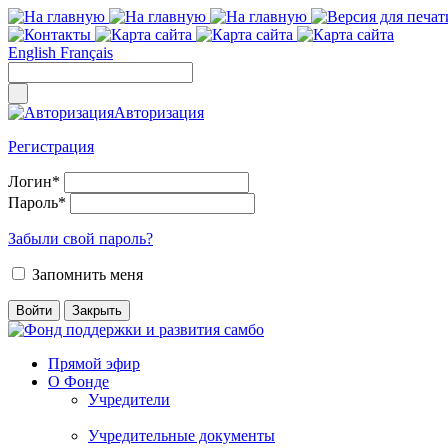
English
Français
Авторизация
Регистрация
Логин
*
Пароль
*
Забыли свой пароль?
Запомнить меня
Прямой эфир
О Фонде
Учредители
Учредительные документы