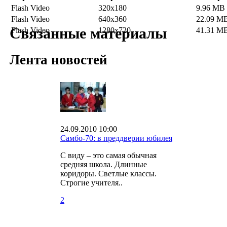
Flash Video
320x180
9.96 MB
Flash Video
640x360
22.09 M
Связанные материалы
Flash Video
1280x720
41.31 M
Лента новостей
24.09.2010 10:00
Самбо-70: в преддверии юбилея
С виду – это самая обычная
средняя школа. Длинные
коридоры. Светлые классы.
Строгие учителя..
2