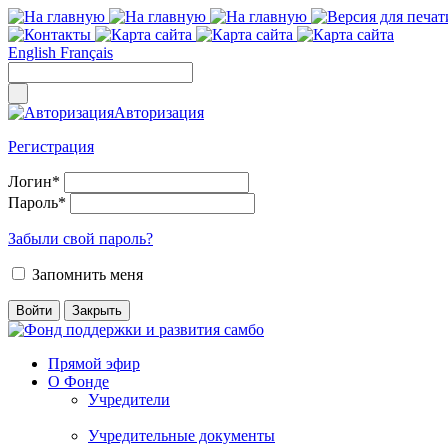
English
Français
Авторизация
Регистрация
Логин
*
Пароль
*
Забыли свой пароль?
Запомнить меня
Прямой эфир
О Фонде
Учредители
Учредительные документы