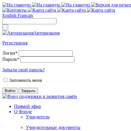
English
Français
Авторизация
Регистрация
Логин
*
Пароль
*
Забыли свой пароль?
Запомнить меня
Прямой эфир
О Фонде
Учредители
Учредительные документы