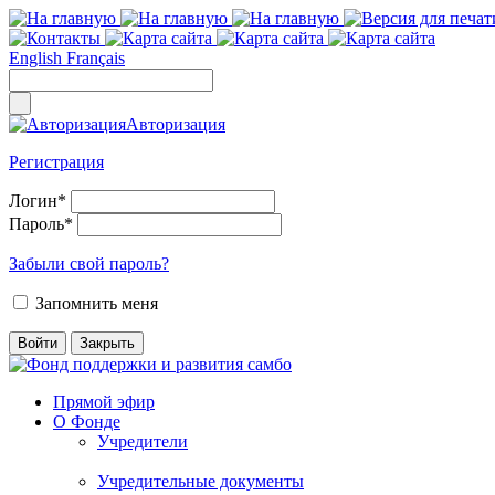
English
Français
Авторизация
Регистрация
Логин
*
Пароль
*
Забыли свой пароль?
Запомнить меня
Прямой эфир
О Фонде
Учредители
Учредительные документы