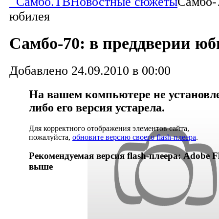
Самбо.ТВ
Новостные сюжеты
Самбо-
юбилея
Самбо-70: в преддверии юб
Добавлено 24.09.2010 в 00:00
На вашем компьютере не установлен
либо его версия устарела.
Для корректного отображения элементов сайта,
пожалуйста,
обновите версию своего flash-плеера
.
Рекомендуемая версия flash-плеера: Adobe Fl
выше