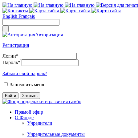
English
Français
Авторизация
Регистрация
Логин
*
Пароль
*
Забыли свой пароль?
Запомнить меня
Прямой эфир
О Фонде
Учредители
Учредительные документы