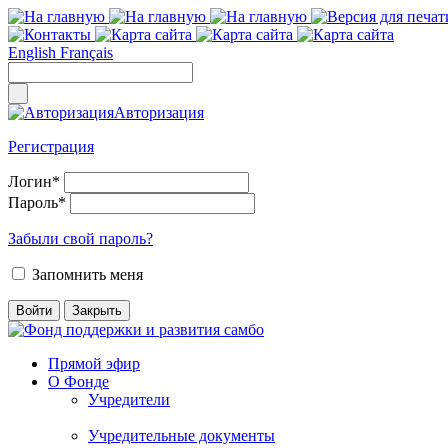
English
Français
Авторизация
Регистрация
Логин
*
Пароль
*
Забыли свой пароль?
Запомнить меня
Прямой эфир
О Фонде
Учредители
Учредительные документы