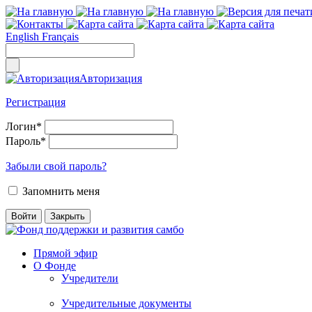
English
Français
Авторизация
Регистрация
Логин
*
Пароль
*
Забыли свой пароль?
Запомнить меня
Прямой эфир
О Фонде
Учредители
Учредительные документы