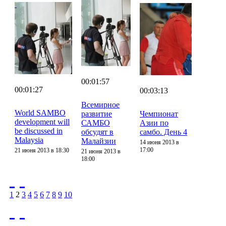
00:01:57
00:01:27
00:03:13
Всемирное
World SAMBO
развитие
Чемпионат
development will
САМБО
Азии по
be discussed in
обсудят в
самбо. День 4
Malaysia
Малайзии
14 июня 2013 в
17:00
21 июня 2013 в 18:30
21 июня 2013 в
18:00
1
2
3
4
5
6
7
8
9
10