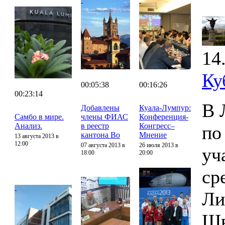
14
Ку
00:05:38
00:16:26
00:23:14
В 
Добавлены
Куала-Лумпур:
Самбо в мире.
члены ФИАС
Конференция-
Анализ.
в реестр
Конгресс–
по
кантона Во
Мнение
13 августа 2013 в
12:00
07 августа 2013 в
26 июля 2013 в
уч
18:00
20:00
ср
Ли
Шв