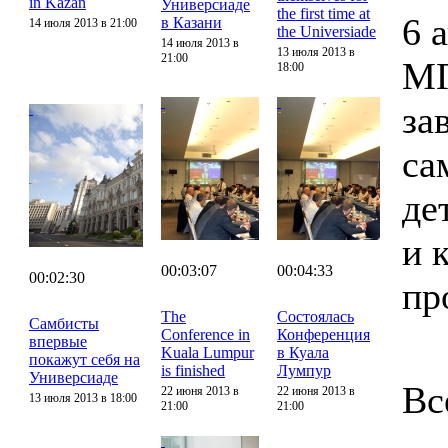
in Kazan
Универсиаде
the first time at
6 
в Казани
14 июля 2013 в 21:00
the Universiade
14 июля 2013 в
13 июля 2013 в
21:00
МГ
18:00
за
са
де
и 
00:03:07
00:04:33
00:02:30
пр
The
Состоялась
Самбисты
Conference in
Конференция
впервые
Kuala Lumpur
в Куала
покажут себя на
is finished
Лумпур
Универсиаде
Вс
22 июня 2013 в
22 июня 2013 в
13 июля 2013 в 18:00
21:00
21:00