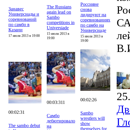
Россияне
Ро
The Russians
Занавес
снова
again lead on
Универсиады и
лидируют на
Sambo
СА
соревнований
соревнованиях
competitions in
по самбо в
по самбо на
Universiade
Казани
Универсиаде
ле
15 июля 2013 в
17 июля 2013 в 19:00
15 июля 2013 в
19:00
19:00
В.
25
00:02:26
00:03:311
Дв
00:02:31
Sambo
Самбо
wrestlers will
Гл
дебютировало
show
The sambo debut
на
themselves for