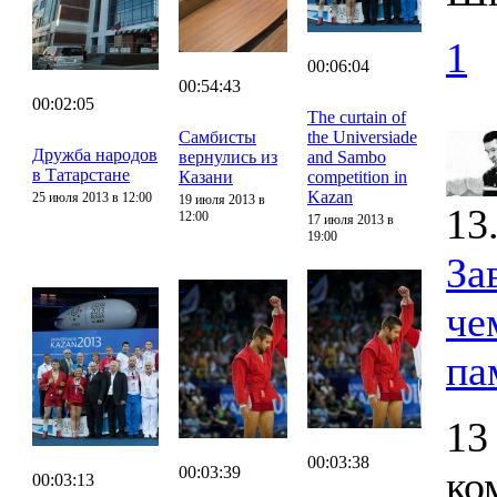
1
00:06:04
00:54:43
00:02:05
The curtain of
Самбисты
the Universiade
Дружба народов
вернулись из
and Sambo
в Татарстане
Казани
competition in
Kazan
25 июля 2013 в 12:00
19 июля 2013 в
13
12:00
17 июля 2013 в
19:00
За
че
па
13
00:03:38
00:03:39
ко
00:03:13