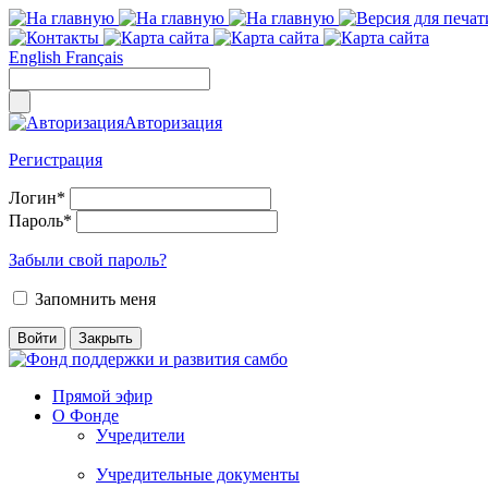
English
Français
Авторизация
Регистрация
Логин
*
Пароль
*
Забыли свой пароль?
Запомнить меня
Прямой эфир
О Фонде
Учредители
Учредительные документы