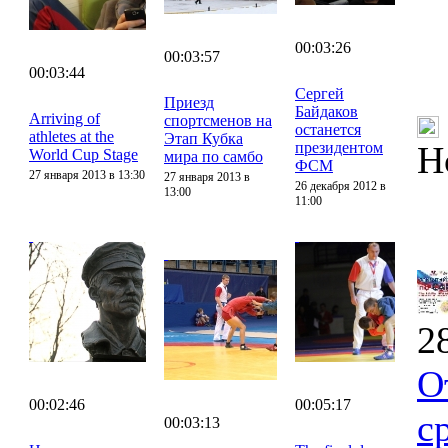
00:03:26
00:03:57
00:03:44
Сергей
Приезд
Байдаков
Arriving of
спортсменов на
останется
athletes at the
Этап Кубка
президентом
Н
World Cup Stage
мира по самбо
ФСМ
27 января 2013 в 13:30
27 января 2013 в
26 декабря 2012 в
13:00
11:00
2
О
00:02:46
00:05:17
с
00:03:13