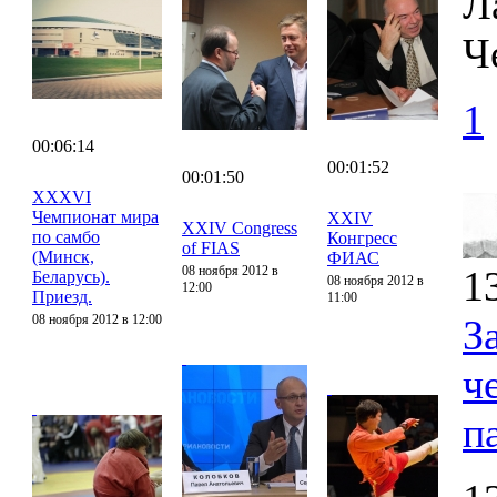
Л
Ч
1
00:06:14
00:01:52
00:01:50
XXXVI
Чемпионат мира
XXIV
XXIV Congress
по самбо
Конгресс
of FIAS
(Минск,
ФИАС
08 ноября 2012 в
1
Беларусь).
08 ноября 2012 в
12:00
Приезд.
11:00
08 ноября 2012 в 12:00
З
ч
п