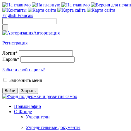
English
Français
Авторизация
Регистрация
Логин
*
Пароль
*
Забыли свой пароль?
Запомнить меня
Прямой эфир
О Фонде
Учредители
Учредительные документы