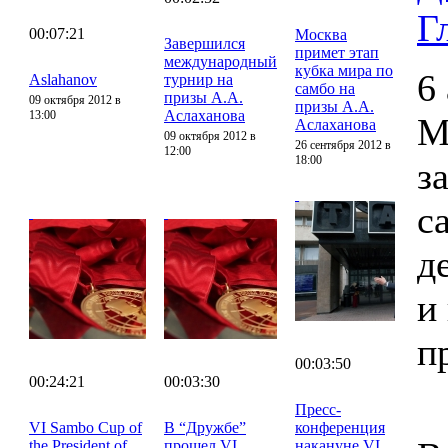
Г
00:07:21
Москва
Завершился
примет этап
международный
кубка мира по
6
Aslahanov
турнир на
самбо на
призы А.А.
09 октября 2012 в
призы А.А.
Аслаханова
13:00
М
Аслаханова
09 октября 2012 в
26 сентября 2012 в
12:00
18:00
з
с
д
и
п
00:03:50
00:24:21
00:03:30
Пресс-
VI Sambo Cup of
В “Дружбе”
конференция
the President of
прошел VI
накануне VI