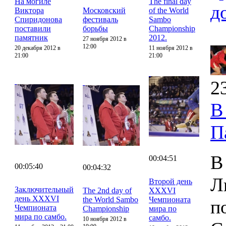
На могиле
The final day
д
Виктора
Московский
of the World
Спиридонова
фестиваль
Sambo
поставили
борьбы
Championship
памятник
2012.
27 ноября 2012 в
12:00
20 декабря 2012 в
11 ноября 2012 в
21:00
21:00
2
В
П
В
00:04:51
00:05:40
00:04:32
Л
Второй день
Заключительный
The 2nd day of
XXXVI
день XXXVI
the World Sambo
Чемпионата
п
Чемпионата
Championship
мира по
мира по самбо.
самбо.
10 ноября 2012 в