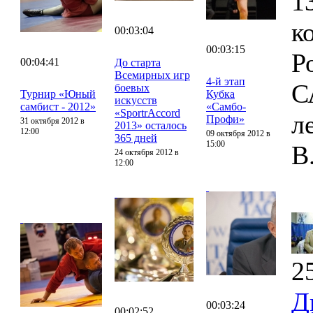
1
к
00:03:04
00:03:15
Р
00:04:41
До старта
Всемирных игр
4-й этап
С
боевых
Турнир «Юный
Кубка
искусств
самбист - 2012»
«Самбо-
«SportrAccord
л
Профи»
31 октября 2012 в
2013» осталось
12:00
09 октября 2012 в
365 дней
15:00
В
24 октября 2012 в
12:00
2
Д
00:03:24
00:02:52