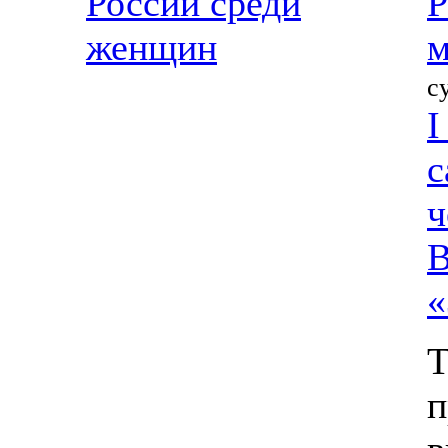
России среди
Р
женщин
м
с
I
с
ч
В
«
Т
п