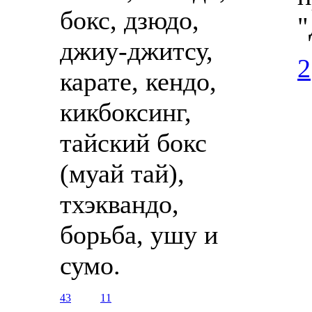
бокс, дзюдо,
"
джиу-джитсу,
2
карате, кендо,
кикбоксинг,
тайский бокс
(муай тай),
тхэквандо,
борьба, ушу и
сумо.
43
11