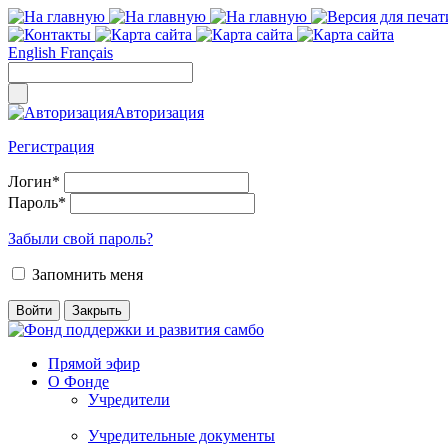
English
Français
Авторизация
Регистрация
Логин
*
Пароль
*
Забыли свой пароль?
Запомнить меня
Прямой эфир
О Фонде
Учредители
Учредительные документы