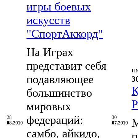
игры боевых
искусств
"СпортАккорд"
На Играх
представит себя
п
подавляющее
3
К
большинство
Р
мировых
федераций:
28
30
М
08.2010
07.2010
самбо, айкидо,
п