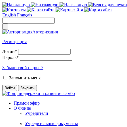
English
Français
Авторизация
Регистрация
Логин
*
Пароль
*
Забыли свой пароль?
Запомнить меня
Прямой эфир
О Фонде
Учредители
Учредительные документы