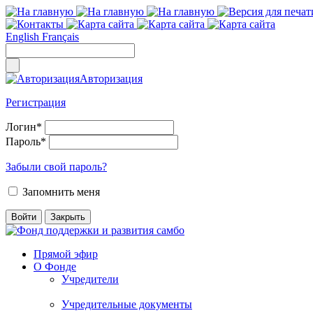
English
Français
Авторизация
Регистрация
Логин
*
Пароль
*
Забыли свой пароль?
Запомнить меня
Прямой эфир
О Фонде
Учредители
Учредительные документы